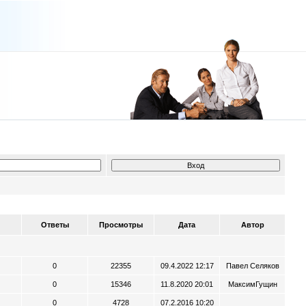
Ответы
Просмотры
Дата
Автор
0
22355
09.4.2022 12:17
Павел Селяков
0
15346
11.8.2020 20:01
МаксимГущин
0
4728
07.2.2016 10:20