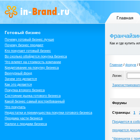
Главная
Готовый бизнес
Франчайзин
Почему готовый бизнес лучше
Как и где купить и
Почему бизнес продают
Кто покупает готовый бизнес
Во сколько обойдется покупка бизнеса
Что влияет на стоимость компании
Главная
/
форум
/ 
Кредитование на покупку бизнеса
Венчурный фонд
Логин:
Зачем это делается
Как это делается
Зарегистрироват
Покупка второго бизнеса
Состояние рынка готового бизнеса
Какой бизнес самый востребованный
Форумы
Что покупать
Недостатки и преимущества покупки готового бизнеса
Страницы
:
1
Продажа части бизнеса
Продается в собс
Налоги с продажи бизнеса
продается доход
"франшиза с при