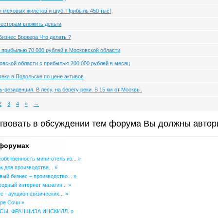
н меховых жилетов и шуб. Прибыль 450 тыс!
есторам вложить деньги
Бизнес Брокера Что делать ?
с прибылью 70 000 рублей в Московской области
овской области с прибылью 200 000 рублей в месяц
ека в Подольске по цене активов
-резиденция. В лесу, на берегу реки. В 15 км от Москвы.
2
3
4
»
→
твовать в обсуждении тем форума Вы должны автор
 форумах
обственность мини-отель из... »
 для производства... »
ый бизнес – производство... »
одный интернет мазагин... »
 - аукцион физических... »
тре Сочи »
СЫ. ФРАНШИЗА ИНСКИЛЛ. »