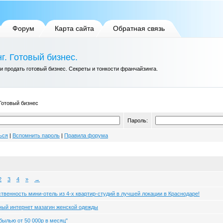
Форум
Карта сайта
Обратная связь
г. Готовый бизнес.
ли продать готовый бизнес. Секреты и тонкости франчайзинга.
Готовый бизнес
Пароль:
ься
|
Вспомнить пароль
|
Правила форума
2
3
4
»
→
твенность мини-отель из 4-х квартир-студий в лучшей локации в Краснодаре!
ный интернет мазагин женской одежды
былью от 50 000р в месяц"