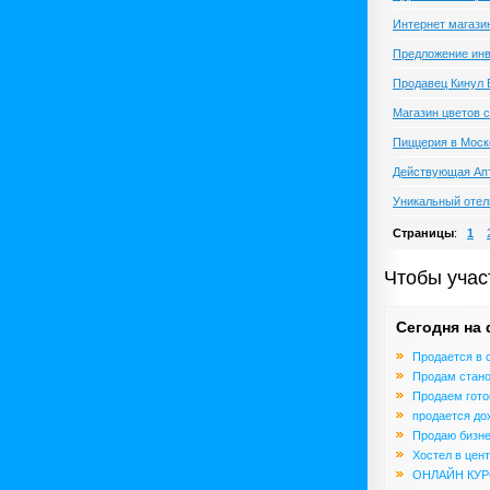
Интернет магази
Предложение инв
Продавец Кинул 
Магазин цветов 
Пиццерия в Моск
Действующая Апт
Уникальный отель
Страницы
:
1
Чтобы учас
Сегодня на
Продается в с
Продам станок
Продаем готов
продается дох
Продаю бизнес
Хостел в цен
ОНЛАЙН КУР